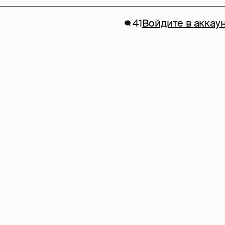
41
Войдите в аккау