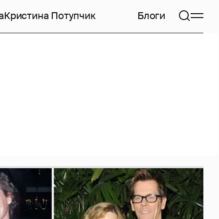
а
Кристина Потупчик
Блоги