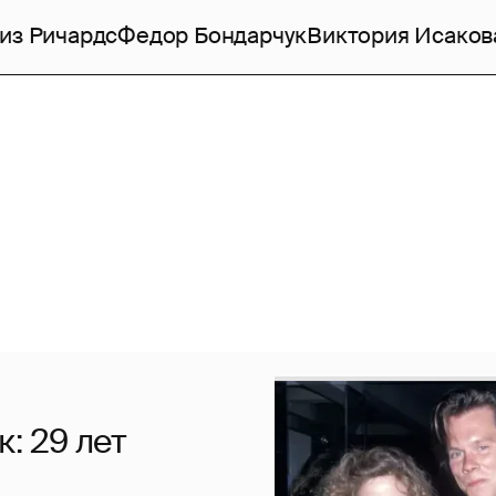
из Ричардс
Федор Бондарчук
Виктория Исаков
: 29 лет