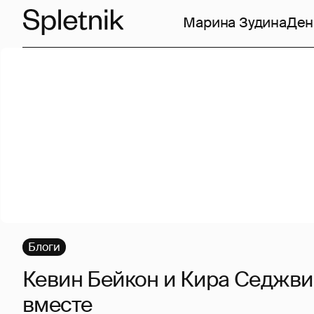
Марина Зудина
Ден
Блоги
Кевин Бейкон и Кира Седжвик
вместе