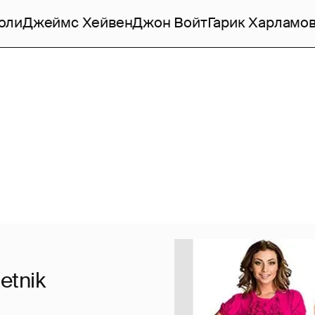
оли
Джеймс Хейвен
Джон Войт
Гарик Харламо
tnik