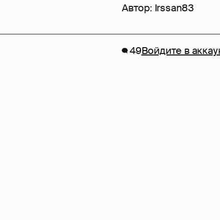
Автор:
Irssan83
49
Войдите в аккау