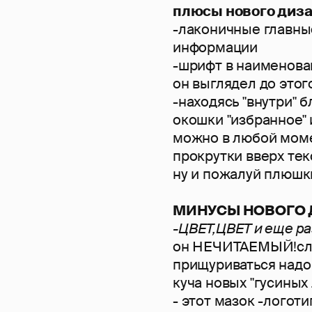
плюсы нового диза
-лаконичные главны
информации
-шрифт в наименован
он выглядел до этого
-находясь "внутри" 
окошки "избранное" 
можно в любой моме
прокрутки вверх тек
ну и пожалуй плюшки
МИНУСЫ НОВОГО 
-ЦВЕТ,ЦВЕТ и еще ра
он НЕЧИТАЕМЫЙ!сли
прищуриваться надо 
куча новых "гусиных 
- этот мазок -логоти