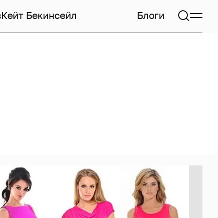
в
Кейт Бекинсейл
Блоги