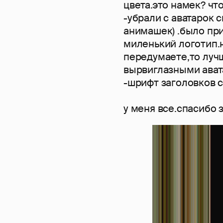
цвета.это намек? чт
-убрали с аватарок 
анимашек) .было при
миленький логотип.н
передумаете,то лучш
вырвиглазными ават
-шрифт заголовков 
у меня все.спасибо 