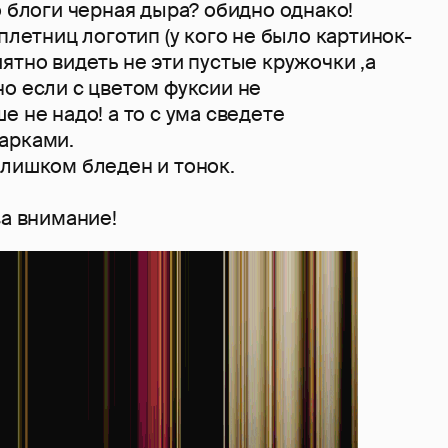
о блоги черная дыра? обидно однако!
сплетниц логотип (у кого не было картинок-
ятно видеть не эти пустые кружочки ,а
о если с цветом фуксии не
е не надо! а то с ума сведете
арками.
слишком бледен и тонок.
за внимание!