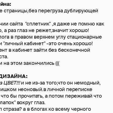
йна:
е страницы,без перегруза дублирующей
ии сайта "сплетник" ,я даже не помню как
, а раз глаз не режет,значит хорошо!
блога в правом верхнем углу стационарные
и "личный кабинет" -это очень хорошо!
нт в кабинет зайти без бесконечной
ста.
 на этом закончились (((
ДИЗАЙНА:
з ЦВЕТ!!!
и не из-за того,что он немодный,
шком неоновый.в личной переписке
что бы прочитать, а потом переживай что
лапок" вокруг глаз.
п страза? а в блогах ко всему черного