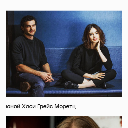
юной Хлои Грейс Моретц