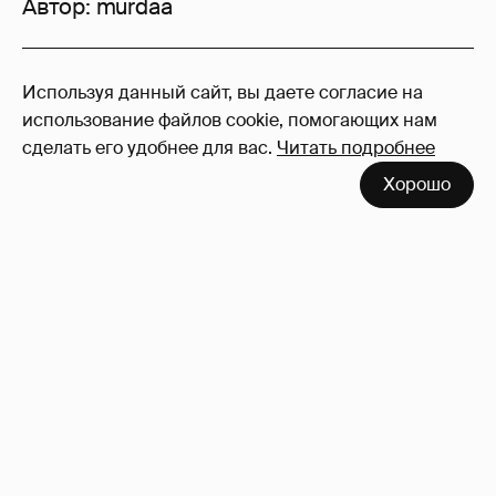
Автор:
murdaa
217
Используя данный сайт, вы даете согласие на
Войдите в аккаунт
, чтобы читать и
использование файлов cookie, помогающих нам
оставлять комментарии
сделать его удобнее для вас.
Читать подробнее
Хорошо