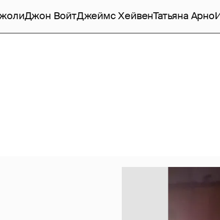
Джоли
Джон Войт
Джеймс Хейвен
Татьяна Арно