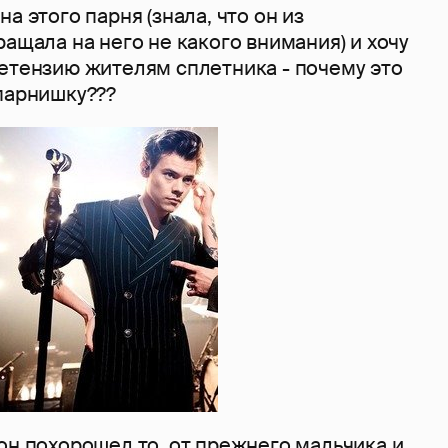
а этого парня (знала, что он из
ращала на него не какого внимания) и хочу
ретензию жителям сплетника - почему это
 парнишку???
он похорошел то, от прежнего мальчика и