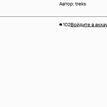
Автор:
treks
102
Войдите в акка