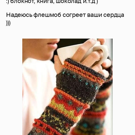
:) блокнот, книга, шоколад и.т.д )
Надеюсь флешмоб согреет ваши сердца
)))