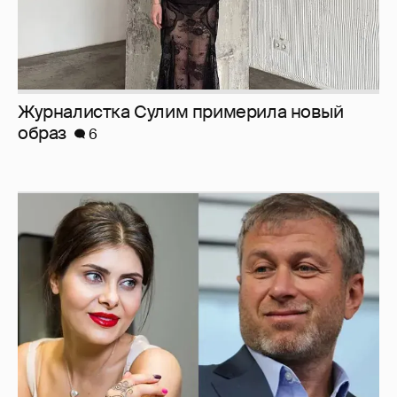
И снова невеста
357