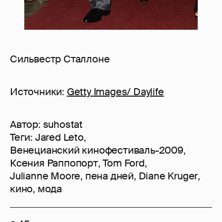
Сильвестр Сталлоне
Источники:
Getty Images/ Daylife
Автор:
suhostat
Теги:
Jared Leto
,
Венецианский кинофестиваль-2009
,
Ксения Раппопорт
,
Tom Ford
,
Julianne Moore
,
пена дней
,
Diane Kruger
,
кино
,
мода