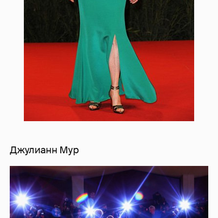
Джулианн Мур