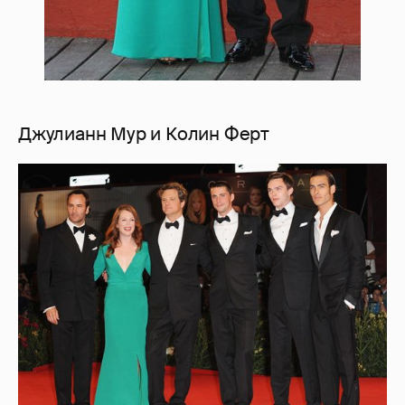
Джулианн Мур и Колин Ферт