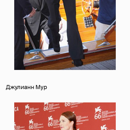
Джулианн Мур