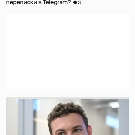
перeписки в Telegram?
3
Никита Кологривый высказался насчёт
ИИ
1