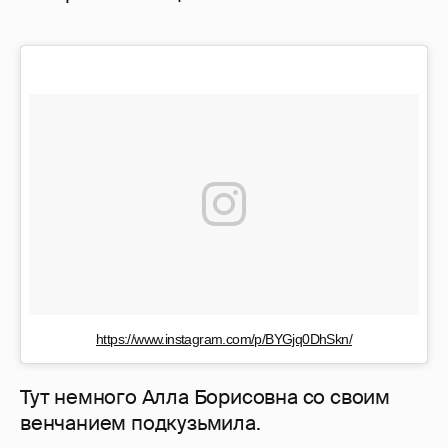
https://www.instagram.com/p/BYGjq0DhSkn/
Тут немного Алла Борисовна со своим
венчанием подкузьмила.