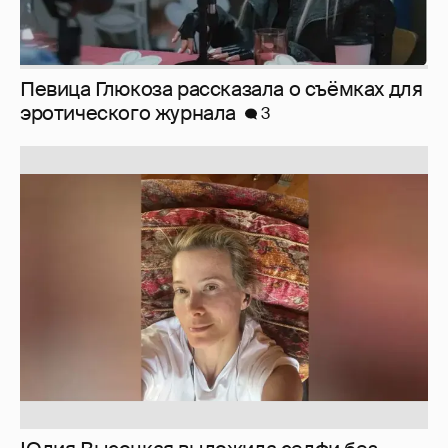
Юлия Высоцкая выложила селфи без
макияжа
2