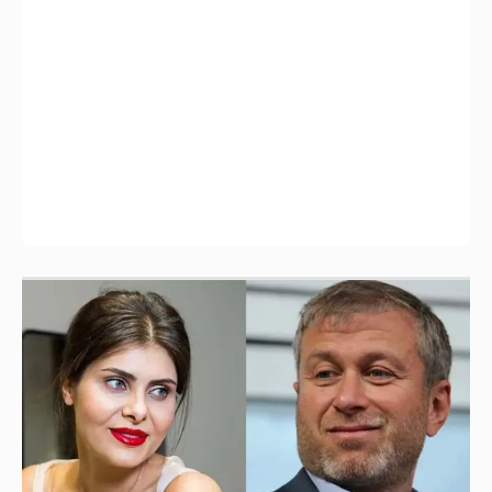
И снова невеста
357
Анастасия Гребенкина, Женя Малахова,
Оксана Русланова и другие гости
фестиваля «Баланс вкуса и ритма»: