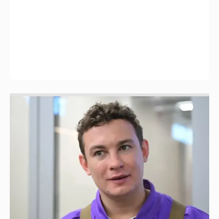
Никита Кологривый высказался насчёт
ИИ
1