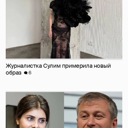
образ
6
И снова невеста
357