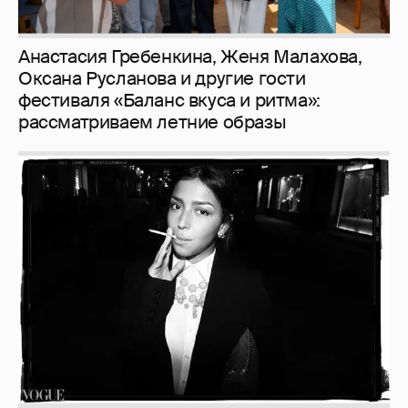
Рублёвские дочки
187