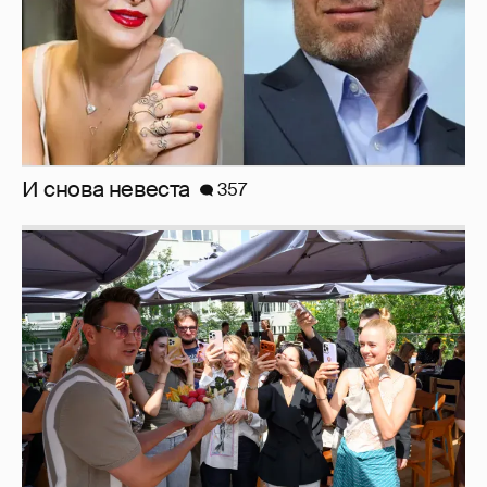
Анастасия Гребенкина, Женя Малахова,
Оксана Русланова и другие гости
фестиваля «Баланс вкуса и ритма»:
рассматриваем летние образы