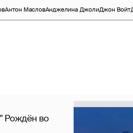
ов
Антон Маслов
Анджелина Джоли
Джон Войт
!" Рождён во