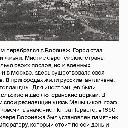
ом перебрался в Воронеж. Город стал
й жизни. Многие европейские страны
лько своих послов, но и военных
 и в Москве, здесь существовала своя
. В пригородах жили русские, англичане,
 голландцы. Для иностранцев были
ельские и две лютеранские церкви. В
 свои резиденции князь Меньшиков, граф
ковечить значение Петра Первого, в 1860
сквере Воронежа был установлен памятник
ператору, который стоит по сей день и