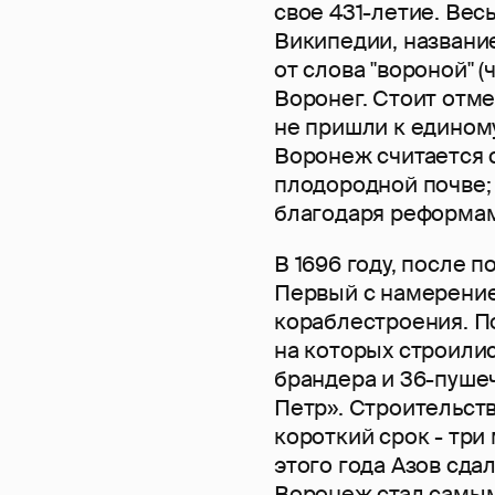
свое 431-летие. Вес
Википедии, название
от слова "вороной" 
Воронег. Стоит отме
не пришли к едином
Воронеж считается 
плодородной почве;
благодаря реформам
В 1696 году, после 
Первый с намерение
кораблестроения. П
на которых строилис
брандера и 36-пуше
Петр». Строительст
короткий срок - три
этого года Азов сда
Воронеж стал самы