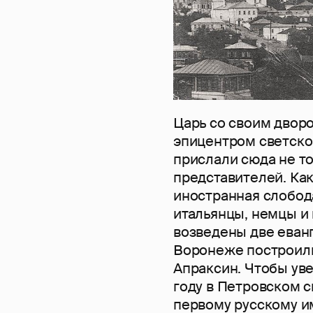
Царь со своим двор
эпицентром светско
прислали сюда не то
представителей. Как
иностранная слобода
итальянцы, немцы и
возведены две еванг
Воронеже построили
Апраксин. Чтобы уве
году в Петровском 
первому русскому им