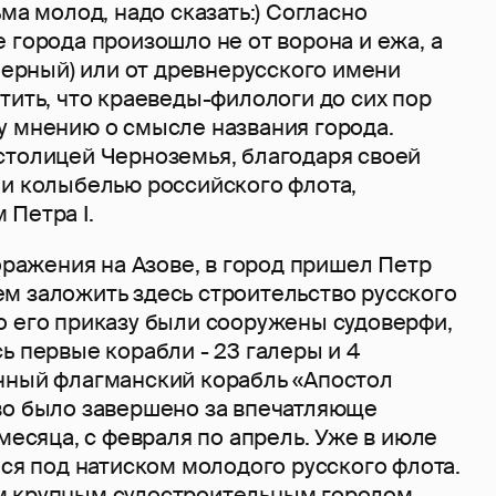
ьма молод, надо сказать:) Согласно
 города произошло не от ворона и ежа, а
(черный) или от древнерусского имени
тить, что краеведы-филологи до сих пор
у мнению о смысле названия города.
столицей Черноземья, благодаря своей
 и колыбелью российского флота,
 Петра I.
поражения на Азове, в город пришел Петр
м заложить здесь строительство русского
о его приказу были сооружены судоверфи,
ь первые корабли - 23 галеры и 4
чный флагманский корабль «Апостол
во было завершено за впечатляюще
 месяца, с февраля по апрель. Уже в июле
лся под натиском молодого русского флота.
м крупным судостроительным городом