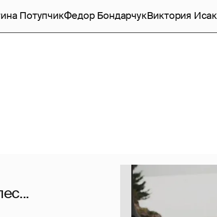
ина Потупчик
Федор Бондарчук
Виктория Исак
ес...