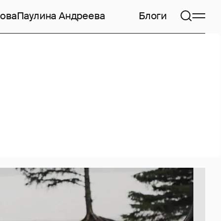
ова
Паулина Андреева
Блоги