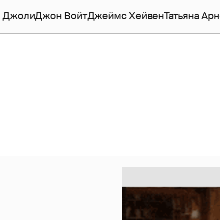
 Джоли
Джон Войт
Джеймс Хейвен
Татьяна Ар