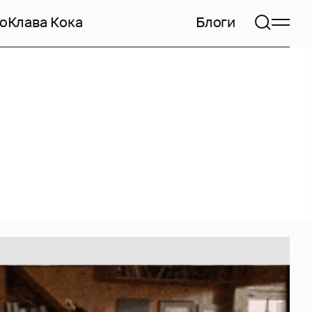
но
Клава Кока
Блоги