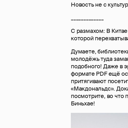
Новость не с культур
_____________
С размахом: В Китае
которой перехватыв
Думаете, библиотек
молодёжь туда заман
подобного! Даже в 
формате PDF ещё ос
притягивают посети
«Макдональдс». Док
посмотрите, во что 
Биньхае!