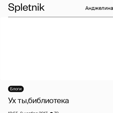
Анджелина
Блоги
Ух ты,библиотека