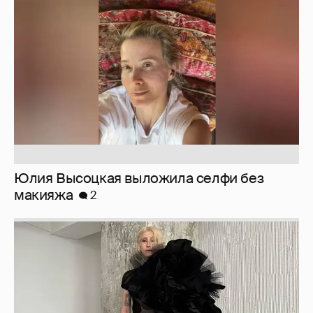
Юлия Высоцкая выложила селфи без
макияжа
2
Журналистка Сулим примерила новый
образ
6