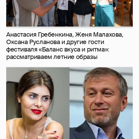
И снова невеста
357