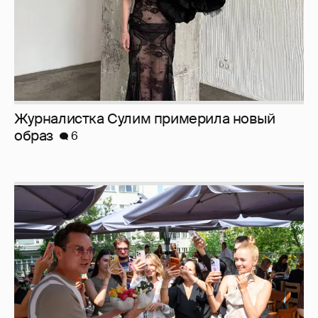
Анастасия Гребенкина, Женя Малахова,
Оксана Русланова и другие гости
фестиваля «Баланс вкуса и ритма»:
рассматриваем летние образы