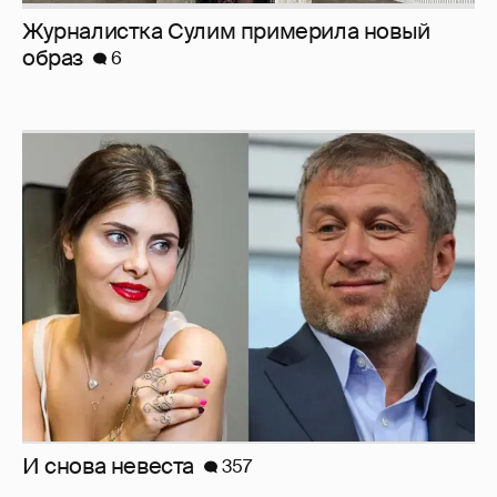
И снова невеста
357