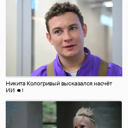
Никита Кологривый высказался насчёт
ИИ
1
Певица Глюкоза рассказала о съёмках для
эротического журнала
3