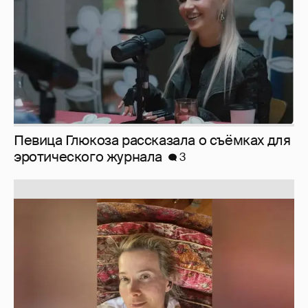
Юлия Высоцкая выложила селфи без
макияжа
2