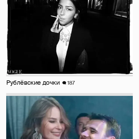
Рублёвские дочки
187
Неужели правда?
143