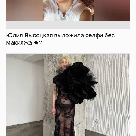
Журналистка Сулим примерила новый
образ
6