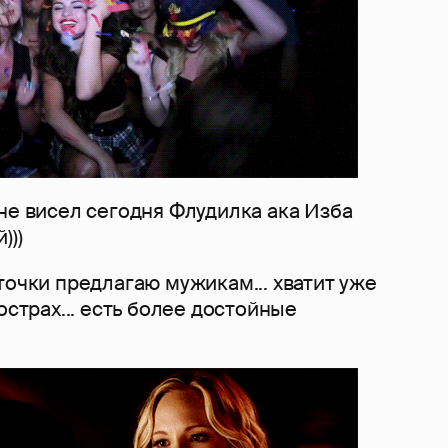
не висел сегодня Флудилка ака Изба
)))
точки предлагаю мужикам... хватит уже
острах... есть более достойные