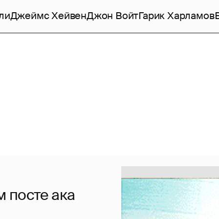
ли
Джеймс Хейвен
Джон Войт
Гарик Харламов
 посте ака