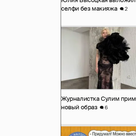
Юлия Высоцкая выложил
селфи без макияжа
2
Журналистка Сулим при
новый образ
6