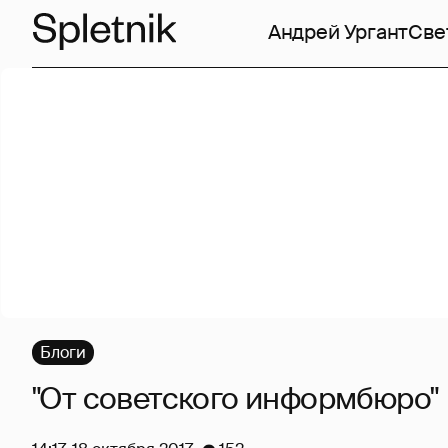
Андрей Ургант
Све
Блоги
"От советского информбюро"