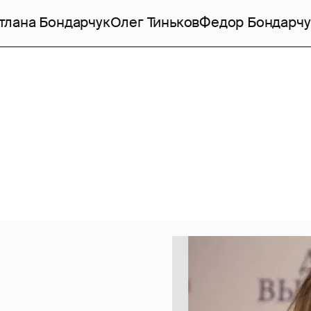
тлана Бондарчук
Олег Тиньков
Федор Бондарчу