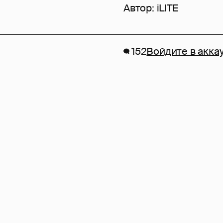
Автор:
iLITE
152
Войдите в акка