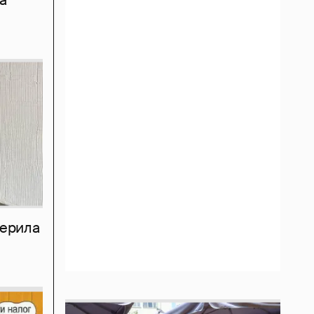
а
мерила