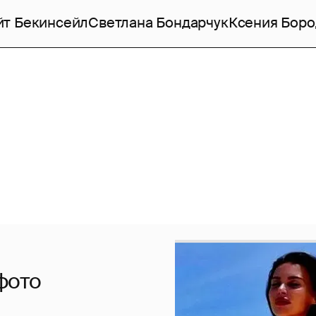
йт Бекинсейл
Светлана Бондарчук
Ксения Боро
фото