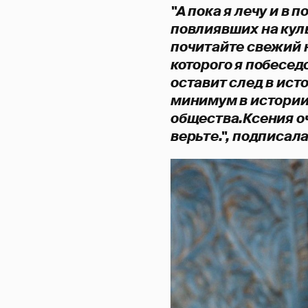
"А пока я лечу и в 
повлиявших на кул
почитайте свежий 
которого я побесед
оставит след в ист
минимум в истории
общества.Ксения о
верьте.", подписал