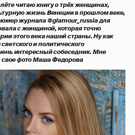
полёте читаю книгу о трёх женщинах,
ьтурную жизнь Венеции в прошлом веке,
номер журнала @glamour_russia для
овала с женщиной, которая точно
ории этого века нашей страны. Ну как
 светского и политического
чень интересный собеседник. Мне
а свое фото Маша Федорова