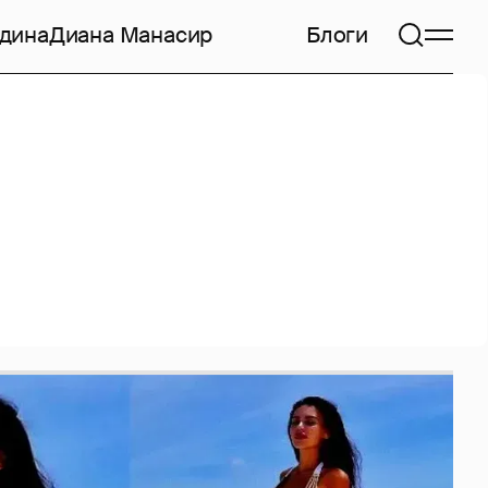
дина
Диана Манасир
Блоги