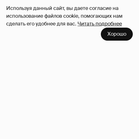
109
Используя данный сайт, вы даете согласие на
Войдите в аккаунт
, чтобы читать и
использование файлов cookie, помогающих нам
оставлять комментарии
сделать его удобнее для вас.
Читать подробнее
Хорошо
Сколько Собчак заплатит за архив своей