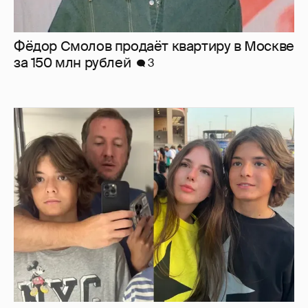
Резо Гигинеишвили показал новые фото с
детьми от Надежды Михалковой