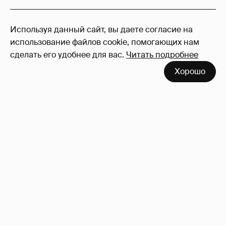
47
Используя данный сайт, вы даете согласие на
Войдите в аккаунт
, чтобы читать и
использование файлов cookie, помогающих нам
оставлять комментарии
сделать его удобнее для вас.
Читать подробнее
Хорошо