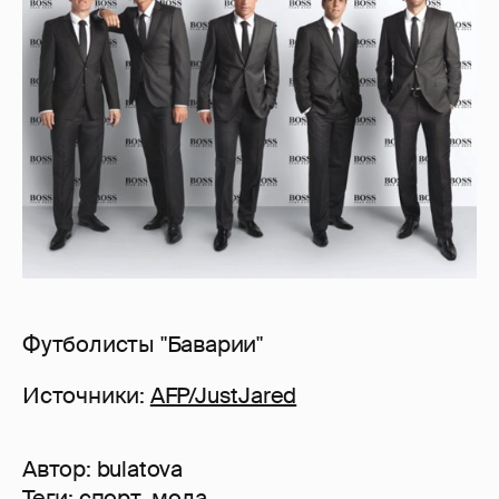
Футболисты "Баварии"
Источники:
AFP/JustJared
Автор:
bulatova
Теги:
спорт
,
мода