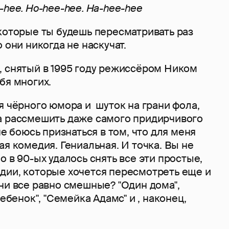
-hee. Ho-hee-hee. Ha-hee-hee
которые ты будешь пересматривать раз
о они никогда не наскучат.
, снятый в 1995 году режиссёром Ником
бя многих.
я чёрного юмора и шуток на грани фола,
а рассмешить даже самого придирчивого
не боюсь признаться в том, что для меня
ая комедия. Гениальная. И точка. Вы не
о в 90-ых удалось снять все эти простые,
дии, которые хочется пересмотреть еще и
ни все равно смешные? "Один дома",
ребенок", "Семейка Адамс" и , наконец,