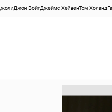
Джоли
Джон Войт
Джеймс Хейвен
Том Холанд
Г