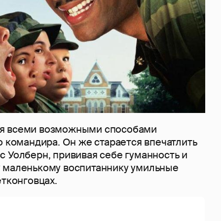
я всеми возможными способами
о командира. Он же старается впечатлить
с Уолберн, прививая себе гуманность и
 маленькому воспитаннику умильные
етконговцах.