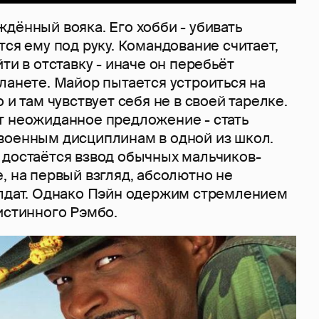
дённый вояка. Его хобби - убивать
тся ему под руку. Командование считает,
ти в отставку - иначе он перебьёт
ланете. Майор пытается устроиться на
 и там чувствует себя не в своей тарелке.
т неожиданное предложение - стать
военным дисциплинам в одной из школ.
 достаётся взвод обычных мальчиков-
, на первый взгляд, абсолютно не
олдат. Однако Пэйн одержим стремлением
истинного Рэмбо.