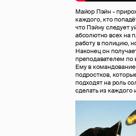
Майор Пэйн - прирож
каждого, кто попадё
что Пэйну следует уй
абсолютно всех на п
работу в полицию, но
Наконец он получае
преподавателем по 
Ему в командование
подростков, которые
подходят на роль с
сделать из каждого 