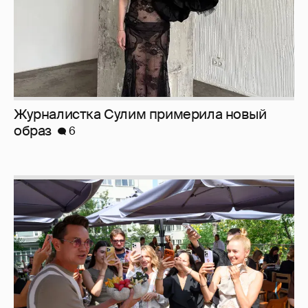
Анастасия Гребенкина, Женя Малахова,
Оксана Русланова и другие гости
фестиваля «Баланс вкуса и ритма»:
рассматриваем летние образы