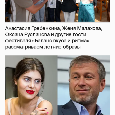
И снова невеста
357