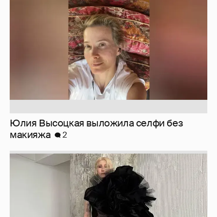
Юлия Высоцкая выложила селфи без
макияжа
2
Журналистка Сулим примерила новый
образ
6