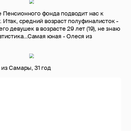
е Пенсионного фонда подводит нас к
. Итак, средний возраст полуфиналисток -
его девушек в возрасте 29 лет (19), не знаю
атистика...Самая юная - Олеся из
 из Самары, 31 год