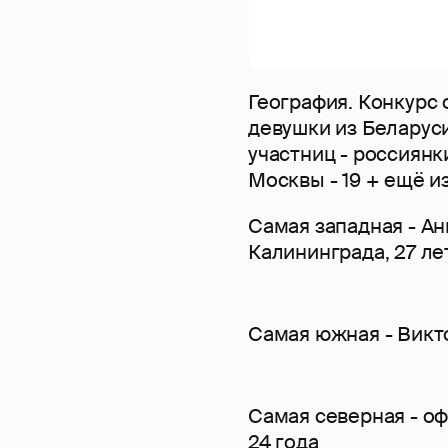
География. Конкурс 
девушки из Беларуси
участниц - россиянк
Москвы - 19 + ещё из
Самая западная - Ан
Калининграда, 27 ле
Самая южная - Викт
Самая северная - о
24 года