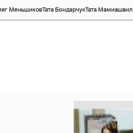
лег Меньшиков
Тата Бондарчук
Тата Мамиашвил