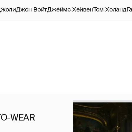
Джоли
Джон Войт
Джеймс Хейвен
Том Холанд
Г
-TO-WEAR