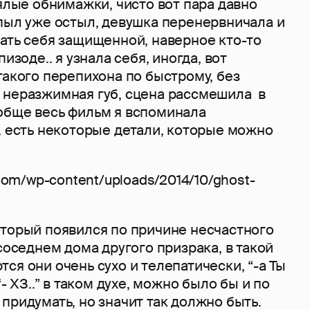
вялые обнимажки, чисто вот пара давно
 пыл уже остыл, девушка перенервничала и
ать себя защищенной, наверное кто-то
пизоде.. я узнала себя, иногда, вот
такого перепихона по быстрому, без
 неразжимная губ, сцена рассмешила в
обще весь фильм я вспоминала
, есть некоторые детали, которые можно
оторый появился по причине несчастного
 соседнем дома другого призрака, в такой
ся они очень сухо и телепатически, “-а Ты
“- ХЗ..” в таком духе, можно было бы и по
придумать, но значит так должно быть.