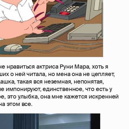
е нравиться актриса Руни Мара, хоть я
их о ней читала, но мена она не цепляет,
ашка, такая вся неземная, непонятая,
е импонируют, единственное, что есть у
е, это улыбка, она мне кажется искренней
на этом все.