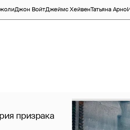
Джоли
Джон Войт
Джеймс Хейвен
Татьяна Арно
рия призрака