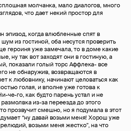
сплошная молчанка, мало диалогов, много
глядов, что дает некий простор для
н эпизод, когда влюбленные спят в
 шум из гостиной, оба несутся проверить
ще героиня уже замечала, то в доме какие
е, ну так вот заходят они в гостиную, а
й, показали голый торс Аффлека- все
его не обнаружив, возвращаются в
нет к любовнику, начинают целоваться как
остью голая, и вполне уже готова к
и-че-го, как будто парень устал и не
то размолвка из-за переезда до этого
это прозвучит смешно, но я подумала в этот
 думает “ну давай возьми меня! Хорош уже
релюдий, возьми меня жестко”, на что