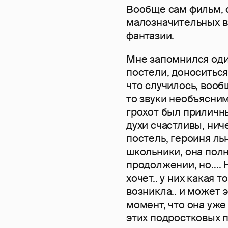
Вообще сам фильм, 
малозначительных вз
фантазии.
Мне запомнился оди
постели, доноситься
что случилось, вооб
то звуки необъяснимы
грохот был приличны
духи счастливы, нич
постель, героиня ль
школьники, она полн
продолжении, но…. Н
хочет.. у них какая 
возникла.. и может 
момент, что она уже
этих подростковых п