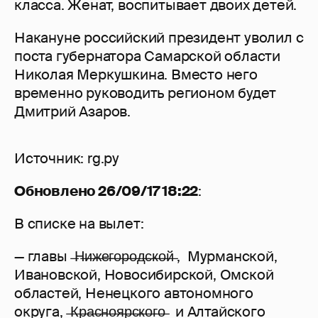
класса. Женат, воспитывает двоих детей.
Накануне российский президент уволил с
поста губернатора Самарской области
Николая Меркушкина. Вместо него
временно руководить регионом будет
Дмитрий Азаров.
Источник: rg.ру
Обновлено 26/09/17 18:22
:
В списке на вылет:
— главы ̶Н̶и̶ж̶е̶г̶о̶р̶о̶д̶с̶к̶о̶й̶ , Мурманской,
Ивановской, Новосибирской, Омской
областей, Ненецкого автономного
округа, ̶К̶р̶а̶с̶н̶о̶я̶р̶с̶к̶о̶г̶о̶ и Алтайского