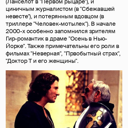
(Ланселот в "Первом рыцаре"), и
циничным журналистом (в "Сбежавшей
невесте"), и потерянным вдовцом (в
триллере "Человек-мотылек"). В начале
2000-х особенно запомнился зрителям
Гир-романтик в драме "Осень в Нью-
Йорке". Также примечательны его роли в
фильмах "Неверная", "Првобытный страх",
"Доктор Т и его женщины".