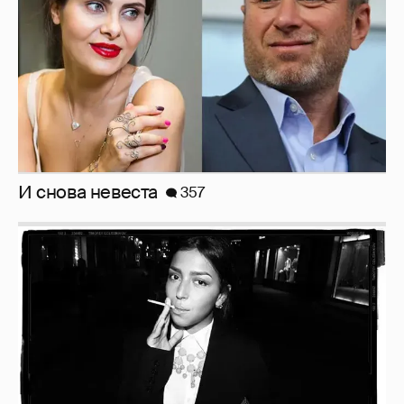
И снова невеста
357