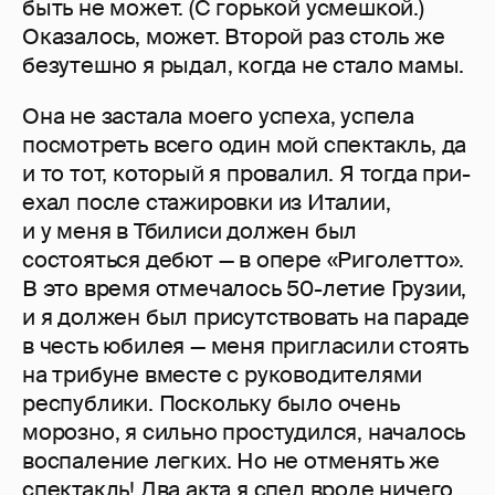
быть не может. (С горькой усмешкой.)
Оказалось, может. Второй раз столь же
безутешно я рыдал, когда не стало мамы.
Она не застала моего успеха, успела
посмотреть всего один мой спектакль, да
и то тот, который я провалил. Я тогда при­
ехал после стажировки из Италии,
и у меня в Тбилиси должен был
состояться дебют — в опере «Риголетто».
В это время отмечалось 50-летие Грузии,
и я должен был присутствовать на параде
в честь юбилея — меня пригласили стоять
на трибуне вместе с руководителями
республики. Поскольку было очень
морозно, я сильно простудился, началось
воспаление легких. Но не отменять же
спектакль! Два акта я спел вроде ничего.