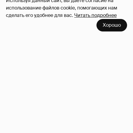
Используя данный сайт, вы даете согласие на
использование файлов cookie, помогающих нам
сделать его удобнее для вас.
Читать подробнее
Хорошо
Анастасия Гребенкина, Женя Малахова,
Оксана Русланова и другие гости
фестиваля «Баланс вкуса и ритма»:
рассматриваем летние образы