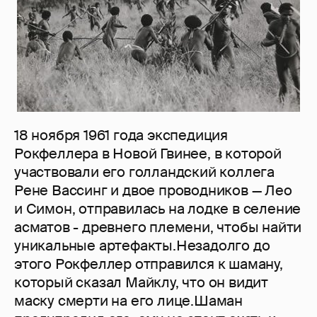
18 ноября 1961 года экспеди­ция
Рокфеллера в Новой Гвинее, в которой
участвовали его голландский кол­лега
Рене Вассинг и двое провод­ников — Лео
и Симон, отправилась на лодке в селение
асматов - древнего племени, чтобы найти
уникальные артефакты.Незадолго до
этого Рокфеллер отправился к шаману,
который сказал Майклу, что он видит
маску смерти на его лице.Шаман