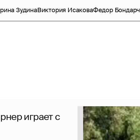
рина Зудина
Виктория Исакова
Федор Бондарч
рнер играет с