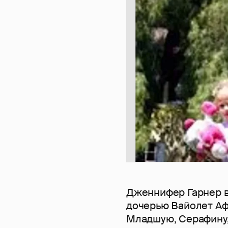
Дженнифер Гарнер в
дочерью Вайолет Афф
Младшую, Серафину, 