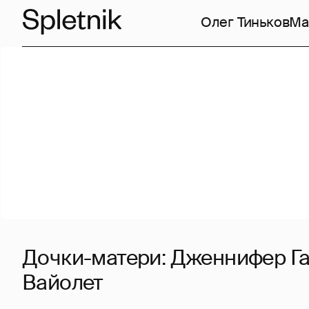
Олег Тиньков
Ма
Дочки-матери: Дженнифер Га
Вайолет