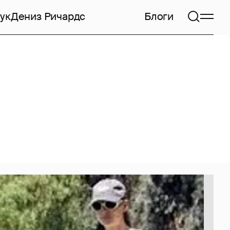
ук
Дениз Ричардс
Блоги