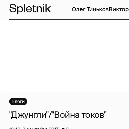
Олег Тиньков
Виктор
Блоги
"Джунгли"/"Война токов"