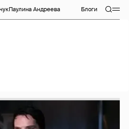
чук
Паулина Андреева
Блоги