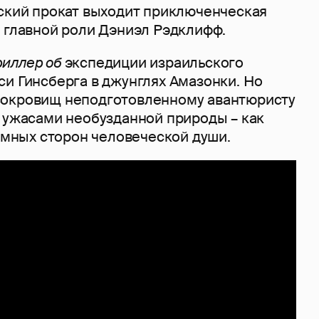
ский прокат выходит приключенческая
В главной роли Дэниэл Рэдклифф.
риллер об
экспедиции израильского
си Гинсберга в джунглях Амазонки. Но
сокровищ неподготовленному авантюристу
с ужасами необузданной природы – как
темных сторон человеческой души.