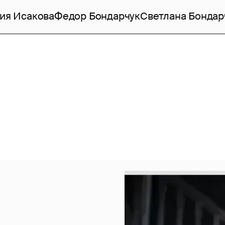
ия Исакова
Федор Бондарчук
Светлана Бондар