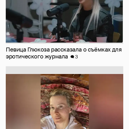
Юлия Высоцкая выложила селфи без
макияжа
2