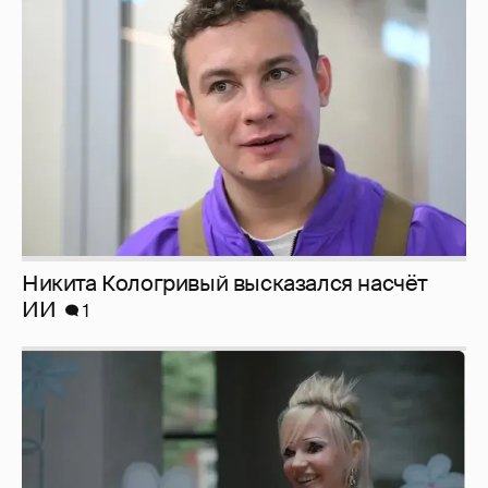
Никита Кологривый высказался насчёт
ИИ
1
Певица Глюкоза рассказала о съёмках для
эротического журнала
3