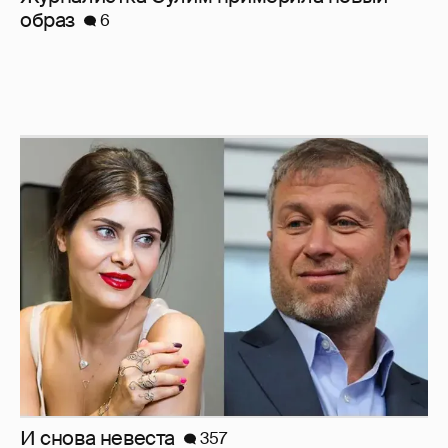
И снова невеста
357