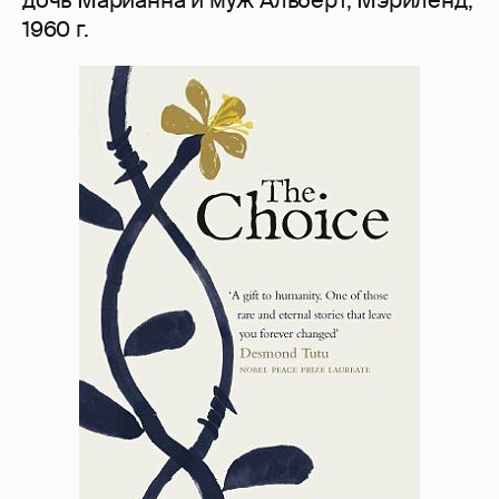
дочь Марианна и муж Альберт, Мэриленд,
1960 г.