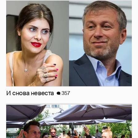
И снова невеста
357
Анастасия Гребенкина, Женя Малахова,
Оксана Русланова и другие гости
фестиваля «Баланс вкуса и ритма»: