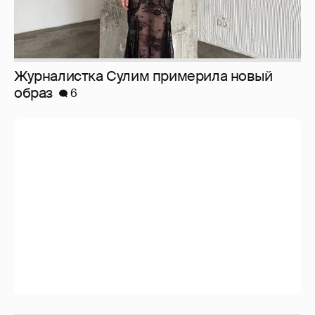
Журналистка Сулим примерила новый
образ
6