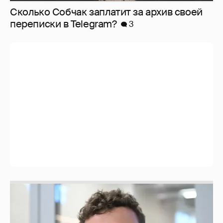
Сколько Собчак заплатит за архив своей
перeписки в Telegram?
3
Никита Кологривый высказался насчёт
ИИ
1