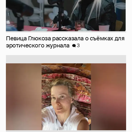
Юлия Высоцкая выложила селфи без
макияжа
2