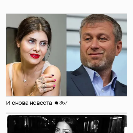
И снова невеста
357
Рублёвские дочки
187