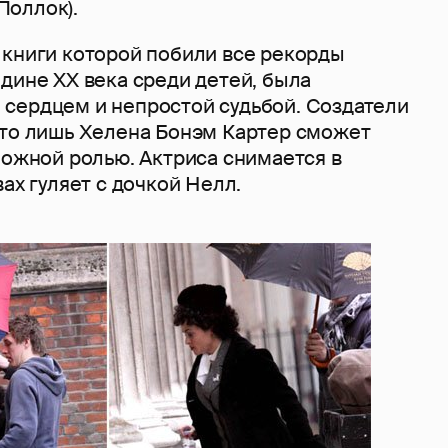
Поллок).
 книги которой побили все рекорды
дине XX века среди детей, была
сердцем и непростой судьбой. Создатели
что лишь Хелена Бонэм Картер сможет
ложной ролью. Актриса снимается в
вах гуляет с дочкой Нелл.