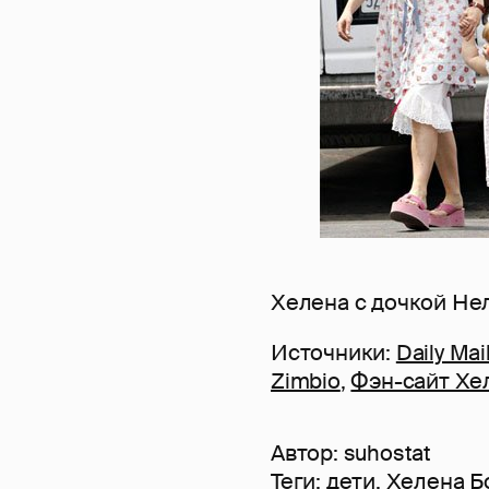
Хелена с дочкой Не
Источники:
Daily Mai
Zimbio
,
Фэн-сайт Хе
Автор:
suhostat
Теги:
дети
,
Хелена Б