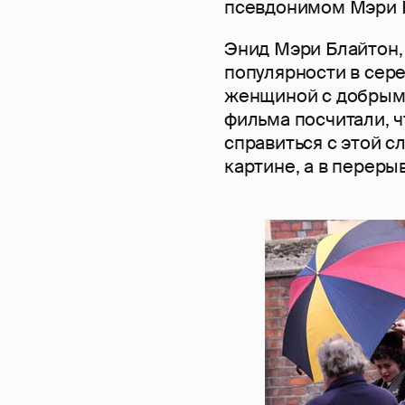
псевдонимом Мэри 
Энид Мэри Блайтон,
популярности в сере
женщиной с добрым 
фильма посчитали, 
справиться с этой с
картине, а в переры