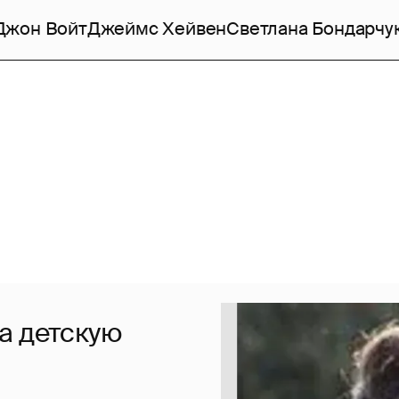
Джон Войт
Джеймс Хейвен
Светлана Бондарчу
а детскую