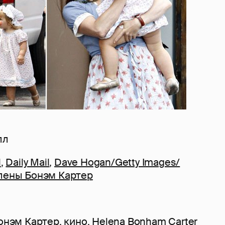
лл
l
,
Daily Mail
,
Dave Hogan/Getty Images/
лены Бонэм Картер
онэм Картер
,
кино
,
Helena Bonham Carter