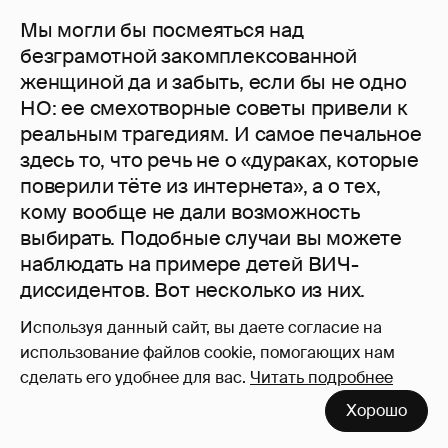
Мы могли бы посмеяться над
безграмотной закомплексованной
женщиной да и забыть, если бы не одно
НО: ее смехотворные советы привели к
реальным трагедиям. И самое печальное
здесь то, что речь не о «дураках, которые
поверили тёте из интернета», а о тех,
кому вообще не дали возможность
выбирать. Подобные случаи вы можете
наблюдать на примере детей ВИЧ-
диссидентов. Вот несколько из них.
Используя данный сайт, вы даете согласие на
История Софьи и его сына Матвея
использование файлов cookie, помогающих нам
сделать его удобнее для вас.
Читать подробнее
Маленькому Матвею за его
четырёхлетнюю жизнь слишком часто
Хорошо
было больно. И он даже не успел узнать,