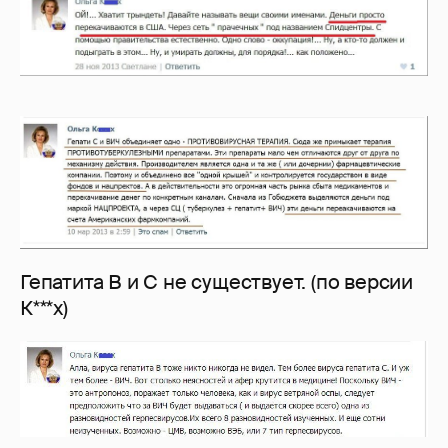
Гепатита В и С не существует. (по версии
К***х)