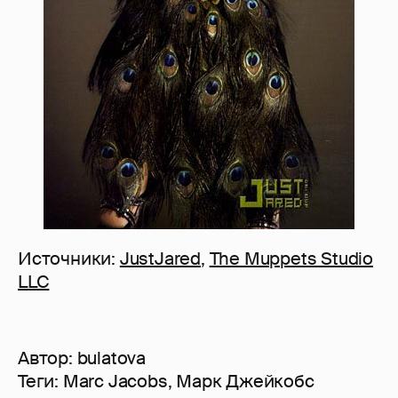
Источники:
JustJared
,
The Muppets Studio
LLC
Автор:
bulatova
Теги:
Marc Jacobs
,
Марк Джейкобс