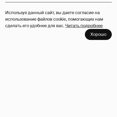
131
Используя данный сайт, вы даете согласие на
Войдите в аккаунт
, чтобы читать и
использование файлов cookie, помогающих нам
оставлять комментарии
сделать его удобнее для вас.
Читать подробнее
Хорошо