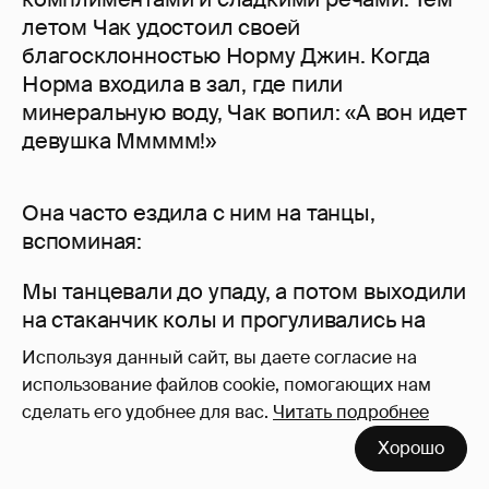
летом Чак удостоил своей
благосклонностью Норму Джин. Когда
Норма входила в зал, где пили
минеральную воду, Чак вопил: «А вон идет
девушка Ммммм!»
Она часто ездила с ним на танцы,
вспоминая:
Мы танцевали до упаду, а потом выходили
на стаканчик колы и прогуливались на
холодном ветру. Чаки давал мне понять,
Используя данный сайт, вы даете согласие на
что хочет чего-то большего, нежели
использование файлов cookie, помогающих нам
просто иметь партнершу для танцев. Его
сделать его удобнее для вас.
Читать подробнее
руки вдруг оказывались везде! Но меня
Хорошо
это пугало, и я была довольна, что умею