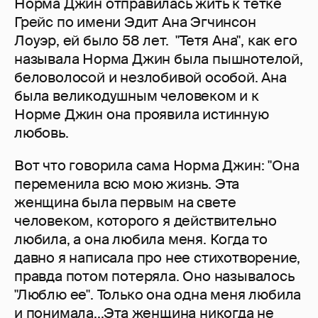
Норма Джин отправилась жить к тетке
Грейс по имени Эдит Ана Эгчинсон
Лоуэр, ей было 58 лет. "Тетя Ана", как его
называла Норма Джин была пышнотелой,
беловолосой и незлобивой особой. Ана
была великодушным человеком и к
Норме Джин она проявила истинную
любовь.
Вот что говорила сама Норма Джин: "Она
переменила всю мою жизнь. Эта
женщина была первым на свете
человеком, которого я действительно
любила, а она любила меня. Когда то
давно я написала про нее стихотворение,
правда потом потеряла. Оно называлось
"Люблю ее". Только она одна меня любила
и понимала...Эта женщина никогда не