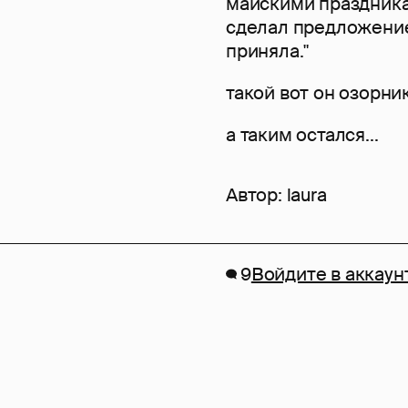
майскими праздника
сделал предложение
приняла."
такой вот он озорник,
а таким остался...
Автор:
laura
9
Войдите в аккаун