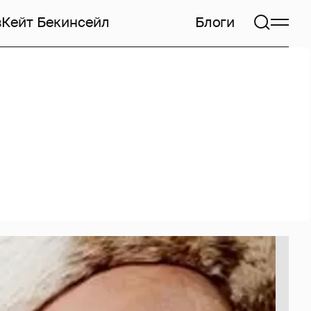
в
Кейт Бекинсейл
Блоги