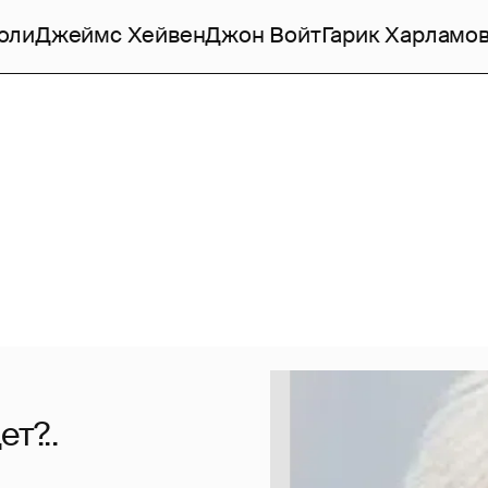
оли
Джеймс Хейвен
Джон Войт
Гарик Харламо
т?..