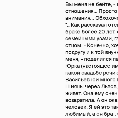
Вы меня не бейте, -
отношения... Прост
внимания... Обхохочеш
"...Как рассказал о
браке более 20 лет,
семейными узами, г
отцом. - Конечно, х
подругу и к той внуч
меня, - поделился п
Юрка (настоящее имя
какой свадьбе речи 
Васильевной много п
Шияны через Львов, 
живет. Она ему очен
возвратила. А он о
человек. Я ей это та
любимый, а он брат.