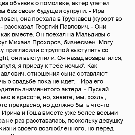
едва объявив о помолвке, актер улетел
ы без своей будущей супруги. - Ира
овек, она поехала в Трускавец (курорт во
 - рассказал Георгий Павлович. - Они
, как вместе. Он поехал на Мальдивы с
друг Михаил Прохоров, бизнесмен. Могу
у пригласили с труппой выступить со
ght, они выступили. Он назад возвратился,
апуля, я приеду к тебе ночью". Как
Павлович, отношения сына оставляют
ь о свадьбе пока не идет. - Ира его
родитель знаменитого актера. - Пускай
ько в красоте, но, знаете, мы, хохлы,
 это прекрасно, но должно быть что-то
о Ирина и Гоша вместе уже более восьми
ра не раз расставалась, поскольку девушку
жизни своего возлюбленного, но перед