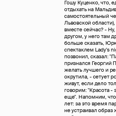
Гошу Куценко, что, 
отдыхать на Мальдив
самостоятельный чел
Львовской области),
вместе сейчас? - Ну
другом, у него там 
больше сказать, Юрк
спектаклем Lady’s ni
позвонил, сказал: "П
признался Георгий 
желать лучшего и реч
окрутила, - сетует 
живут, если дело тол
говорим: "Красота -
еще". Напомним, чт
лет: за это время па
не устраивал образ 