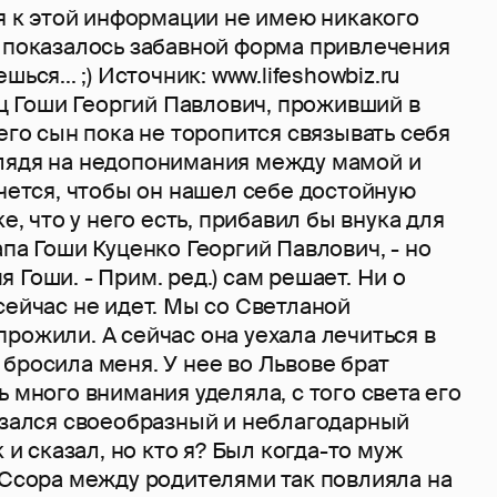
 я к этой информации не имею никакого
о показалось забавной форма привлечения
ься... ;) Источник: www.lifeshowbiz.ru
тец Гоши Георгий Павлович, проживший в
 его сын пока не торопится связывать себя
лядя на недопонимания между мамой и
очется, чтобы он нашел себе достойную
ке, что у него есть, прибавил бы внука для
апа Гоши Куценко Георгий Павлович, - но
 Гоши. - Прим. ред.) сам решает. Ни о
сейчас не идет. Мы со Светланой
рожили. А сейчас она уехала лечиться в
бросила меня. У нее во Львове брат
ь много внимания уделяла, с того света его
казался своеобразный и неблагодарный
к и сказал, но кто я? Был когда-то муж
 Ссора между родителями так повлияла на