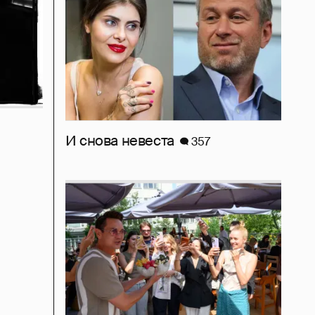
И снова невеста
357