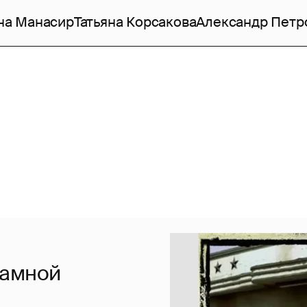
на Манасир
Татьяна Корсакова
Александр Петр
ламной