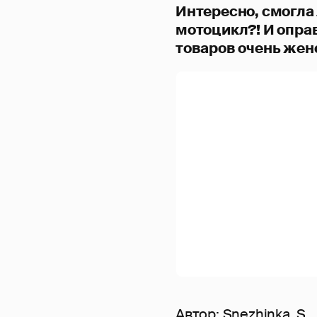
Интересно, смогла
мотоцикл?! И опра
товаров очень же
Автор:
Snezhinka_S