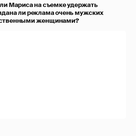
 ли Мариса на съемке удержать
вдана ли реклама очень мужских
нственными женщинами?