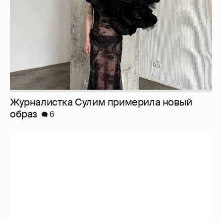
Журналистка Сулим примерила новый
образ
6