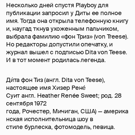
Несколько дней спустя Playboy для
публикации запросил у Диты ее полное
имя. Тогда она открыла телефонную книгу
и, наугад ткнув ухоженным пальчиком,
выбрала фамилию «фон Триз» (von Treese).
Но редакторы допустили опечатку, и
журнал вышел с подписью Dita von Teese.
И в тот момент родилась легенда.
Ди́та фон Тиз (англ. Dita von Teese),
настоящее имя Хизер Рене́
Суит англ. Heather Renée Sweet; род. 28
сентября 1972
года, Рочестер, Мичиган, США) — америка
нская исполнительница шоу в
стиле бурлеска, фотомодель, певица.