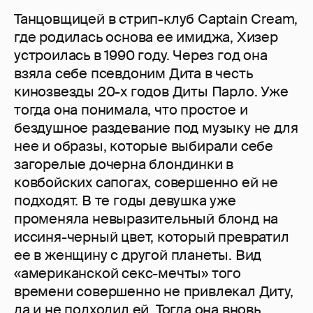
Танцовщицей в стрип-клуб Captain Cream,
где родилась основа ее имиджа, Хизер
устроилась в 1990 году. Через год она
взяла себе псевдоним Дита в честь
кинозвезды 20-х годов Диты Парло. Уже
тогда она понимала, что простое и
бездушное раздевание под музыку не для
нее и образы, которые выбирали себе
загорелые дочерна блондинки в
ковбойских сапогах, совершенно ей не
подходят. В те годы девушка уже
променяла невыразительный блонд на
иссиня-черный цвет, который превратил
ее в женщину с другой планеты. Вид
«американской секс-мечты» того
времени совершенно не привлекал Диту,
да и не подходил ей. Тогда она вновь