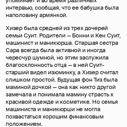
упоминает и во время различных
интервью, сообщая, что ее бабушка была
наполовину армянкой.
Хизер была средней из трех дочерей
семьи Суит. Родители — Бонни и Кен Суит,
машинист и маникюрша. Старшая сестра
Сара всегда была активной и иногда
чересчур шумной, но этим заслужила
благосклонность отца — в ней Суит-
старший видел изюминку, а Хизер считал
слишком простой. Будущая фон Тиз была
маминой дочкой — она как никто другой
замечала и понимала мамину страсть к
красивой одежде и косметике. Но семья
машиниста и маникюрши не могла
похвастаться хорошим финансовым
положением.