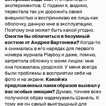
экспериментов. С годами я, видимо,
перестала так уж дорожить своей
внешностью и воспринимаю ее лишь как
оболочку, данную мне в эксплуатацию.
Поэтому она может быть какой угодно.
Смогли бы облачиться в безумный
костюм от Андрея Бартенева?
Когда-то
я снималась в его нарядах для первого
номера журнала Рlayboy и даже, помню,
запретила обложку с моим лицом: мне
она показалась уродской. У меня всегда
были проблемы в восприятии себя на
фото и на экране.
Какой из
предложенных нами образов вызвал у
вас особые эмоции?
Думаю, точнее всех
получился образ мадемуазель Шанель. К
тому же он самый выигрышный для