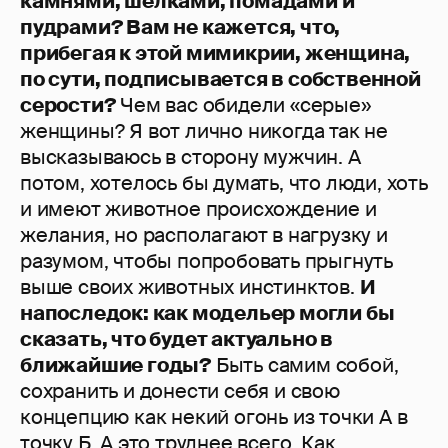
камнями, шелками, помадами и
пудрами? Вам не кажется, что,
прибегая к этой мимикрии, женщина,
по сути, подписывается в собственной
серости?
Чем вас обидели «серые»
женщины? Я вот лично никогда так не
высказываюсь в сторону мужчин. А
потом, хотелось бы думать, что люди, хоть
и имеют животное происхождение и
желания, но располагают в нагрузку и
разумом, чтобы попробовать прыгнуть
выше своих животных инстинктов.
И
напоследок: как модельер могли бы
сказать, что будет актуально в
ближайшие годы?
Быть самим собой,
сохранить и донести себя и свою
концепцию как некий огонь из точки А в
точку Б. А это труднее всего. Как