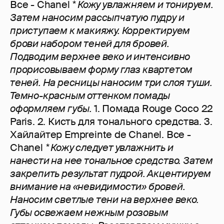
Все - Chanel
* Кожу увлажняем и тонируем.
Затем наносим рассыпчатую пудру и
приступаем к макияжу. Корректируем
брови набором теней для бровей.
Подводим верхнее веко и интенсивно
прорисовываем форму глаз квартетом
теней. На ресницы наносим три слоя туши.
Темно-красным оттенком помады
оформляем губы.
1. Помада Rouge Coco 22
Paris. 2. Кисть для тонального средства. 3.
Хайлайтер Empreinte de Chanel. Все -
Chanel
* Кожу следует увлажнить и
нанести на нее тональное средство. Затем
закрепить результат пудрой. Акцентируем
внимание на «невидимости» бровей.
Наносим светлые тени на верхнее веко.
Губы освежаем нежным розовым