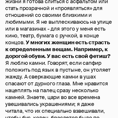
жизни я готова слиться с асфальтом или
стать прозрачной и «проявляться» для
отношений со своими близкими и
любимыми. Я не выплескиваюсь на улице
или в магазинах - для этого у меня есть
кино, театр, бумага с ручкой, в конце
концов.
У многих женщин есть страсть
к определенным вещам. Например, к
дорогой обуви. У вас есть свой фетиш?
Я люблю камни. Говорят, если сапфир
положить под язык в пустыне, он утоляет
жажду. А сверкающие камни в ушах
спасают от дурного глаза. Мне нравится
нацеплять на палец сразу несколько
камней. Знаете, цари во все времена
увешивались украшениями; я даже
читала, что их специально взвешивали,
чтобы бус, колец, браслетов было по