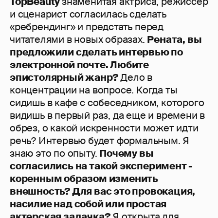
TopBeauty
знаменитая актриса, режиссер
и сценарист согласилась сделать
«ребрендинг» и предстать перед
читателями в новых образах.
Рената, вы
предложили сделать интервью по
электронной почте. Любите
эпистолярный жанр?
Дело в
концентрации на вопросе. Когда ты
сидишь в кафе с собеседником, которого
видишь в первый раз, да еще и времени в
обрез, о какой искренности может идти
речь? Интервью будет формальным. Я
знаю это по опыту.
Почему вы
согласились на такой эксперимент -
коренным образом изменить
внешность? Для вас это провокация,
насилие над собой или простая
актерская задачка?
Я открыта для