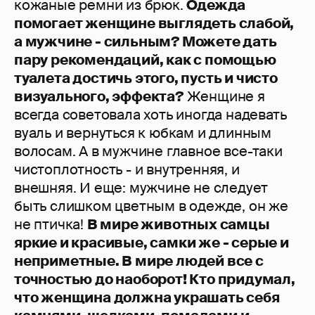
кожаные ремни из брюк.
Одежда
помогает женщине выглядеть слабой,
а мужчине - сильным? Можете дать
пару рекомендаций, как с помощью
туалета достичь этого, пусть и чисто
визуального, эффекта?
Женщине я
всегда советовала хоть иногда надевать
вуаль и вернуться к юбкам и длинным
волосам. А в мужчине главное все-таки
чистоплотность - и внутренняя, и
внешняя. И еще: мужчине не следует
быть слишком цветным в одежде, он же
не птичка!
В мире животных самцы
яркие и красивые, самки же - серые и
неприметные. В мире людей все с
точностью до наоборот! Кто придумал,
что женщина должна украшать себя