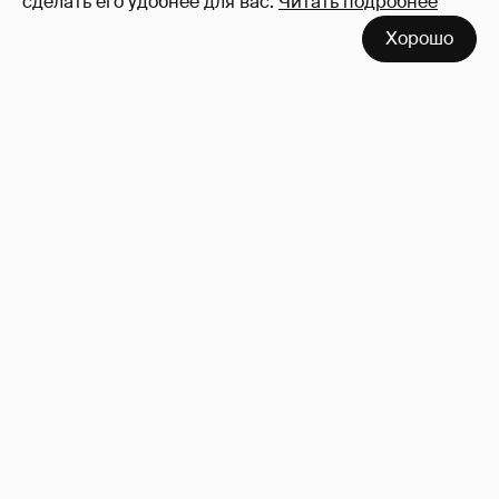
сделать его удобнее для вас.
Читать подробнее
Хорошо
Льюис Хэмилтон отдыхает со своей
возлюбленной Ким Кардашьян
6