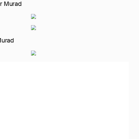
r Murad
Murad