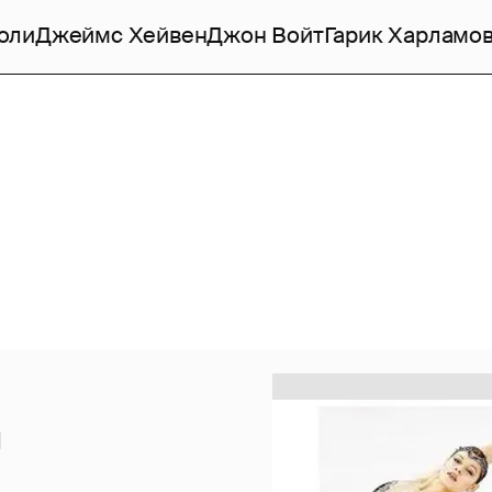
оли
Джеймс Хейвен
Джон Войт
Гарик Харламо
и