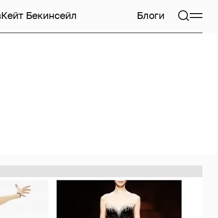
в
Кейт Бекинсейл
Блоги