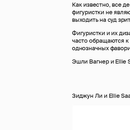
Как известно, все д
фигуристки не являю
выходить на суд зри
Фигуристки и их диз
часто обращаются к
однозначных фаворито
Эшли Вагнер и Ellie 
Зиджун Ли и Ellie S