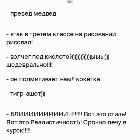
- превед медвед
- ятак в третем классе на рисовании
рисовал!
- волчег под кислотой))))))))))))ыыы)))
шедеврально!!!!
- он подмигивает нам!! кокетка
- тигр-ашот)))
- БЛИИИИИИИИИИН!!!!!! Вот это стиль!
Вот это РеалистичностЬ! Срочно лечу в
курск!!!!!