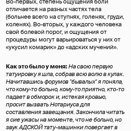
Во-первых, степень ощущения боли
отличается на разных частях тела
(больнее всего на ступнях, голенях, груди,
коленях). Во-вторых, у каждого человека
свой болевой порог, и ощущения от
процедуры могут варьироваться у них от
«укусил комарик» до «адских мучений».
Как это было у меня:
Н
а свою первую
татуировку я шла, собрав всю волю в кулак.
Начитавшись форумов "бывалых" я поняла,
что кому-то больно, кому-то приятно, кто-то
падает в обморок и, истекая кровью,
просит вызвать Нотариуса для
составления завещания. Закончила читать
я сие ужасы на моменте, что не больно, но
звук АДСКОЙ тату-машинки повергает в