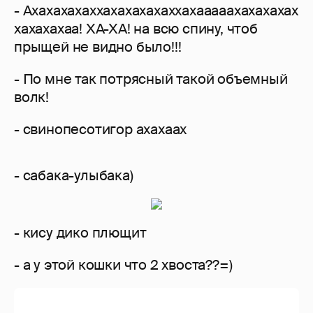
- Ахахахахаххахахахахаххахааааахахахахах
хахахахаа! ХА-ХА! на всю спину, чтоб
прыщей не видно было!!!
- По мне так потрясный такой объемный
волк!
- свинопесотигор ахахаах
- сабака-улыбака)
- кису дико плющит
- а у этой кошки что 2 хвоста??=)
- Нет, ей просто сломали ногу