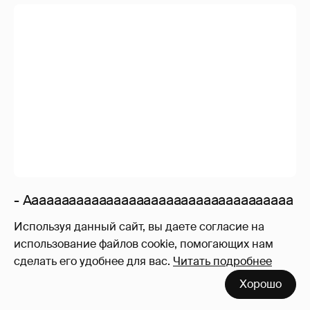
- это раптор. динозаврий король.
- Очень стильный портак.Удачно выбрано
место до линии загара.Однорукий
королевский кенгуру идея заказчика и
маэстро не подкачал.аплодируем.Работа
в топ5
- "Я выбираю ПИКАЧУУУУ" )))
- пресс на спине
Используя данный сайт, вы даете согласие на
использование файлов cookie, помогающих нам
сделать его удобнее для вас.
Читать подробнее
Хорошо