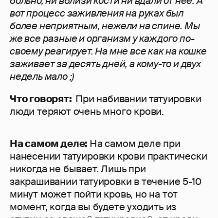
больно, ни вблизи кости ни вдали от нее. А
вот процесс заживления на руках был
более неприятным, нежели на спине. Мы
же все разные и организм у каждого по-
своему реагирует. На мне все как на кошке
заживает за десять дней, а кому-то и двух
недель мало ;)
Что говорят:
При набивании татуировки
люди теряют очень много крови.
На самом деле:
На самом деле при
нанесении татуировки крови практически
никогда не бывает. Лишь при
закрашивании татуировки в течение 5-10
минут может пойти кровь, но на тот
момент, когда вы будете уходить из