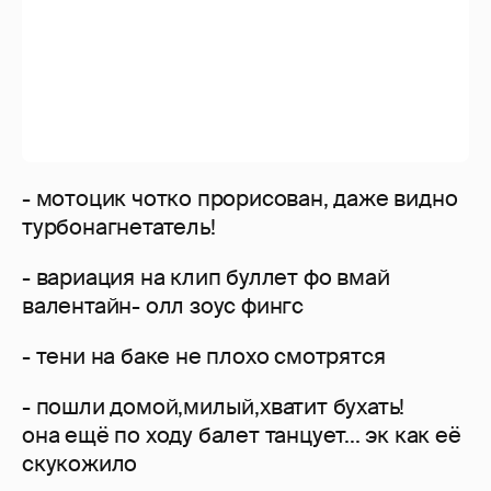
ручных гранат, а сзади зигующая тёлка.
- Эт снимают клип Градусы"Голая"))))
- Как я встретил вашу маму...:)))