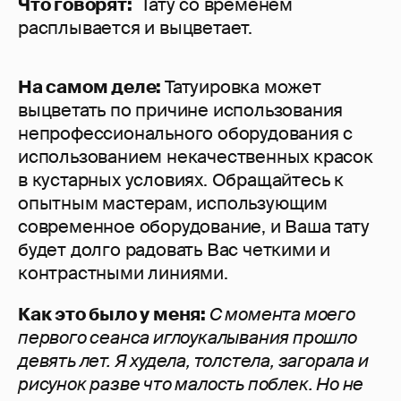
Что говорят:
Тату со временем
расплывается и выцветает.
На самом деле:
Татуировка может
выцветать по причине использования
непрофессионального оборудования с
использованием некачественных красок
в кустарных условиях. Обращайтесь к
опытным мастерам, использующим
современное оборудование, и Ваша тату
будет долго радовать Вас четкими и
контрастными линиями.
Как это было у меня:
С
момента моего
первого сеанса иглоукалывания прошло
девять лет. Я худела, толстела, загорала и
рисунок разве что малость поблек. Но не