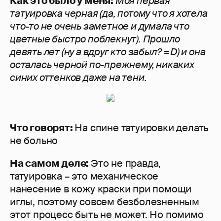
Как это было у меня:
М
оя первая
татуировка черная (да, потому что я хотела
что-то не очень заметное и думала что
цветные быстро поблекнут). Прошло
девять лет (ну а вдруг кто забыл? =D) и она
осталась черной по-прежнему, никаких
синих оттенков даже на тени.
Что говорят:
На спине татуировки делать
не больно
На самом деле:
Это не правда,
татуировка – это механическое
нанесение в кожу краски при помощи
иглы, поэтому совсем безболезненным
этот процесс быть не может. Но помимо