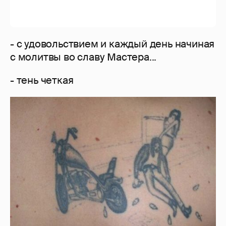
- а вот жиж))))!
- оахахаахха
- так это же Панки,хой
- складной мотоцикл и мягкий
каучуковый байкер
- а история то грустная(возможно).............