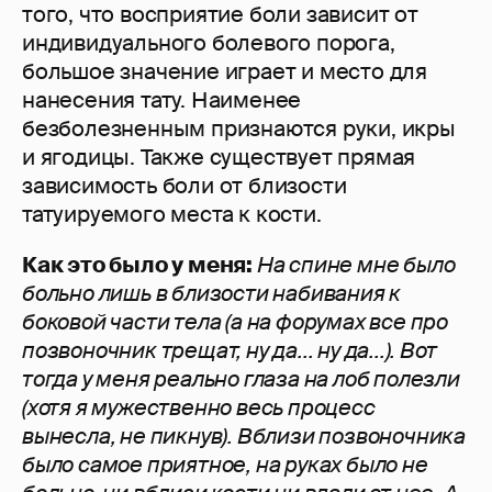
того, что восприятие боли зависит от
индивидуального болевого порога,
большое значение играет и место для
нанесения тату. Наименее
безболезненным признаются руки, икры
и ягодицы. Также существует прямая
зависимость боли от близости
татуируемого места к кости.
Как это было у меня:
Н
а спине мне было
больно лишь в близости набивания к
боковой части тела (а на форумах все про
позвоночник трещат, ну да... ну да...). Вот
тогда у меня реально глаза на лоб полезли
(хотя я мужественно весь процесс
вынесла, не пикнув). Вблизи позвоночника
было самое приятное, на руках было не