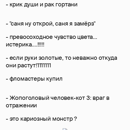
- крик души и рак гортани
- "саня ну открой, саня я замёрз"
- превосоходное чувство цвета...
истерика....!!!!!
- если руки золотые, то неважно откуда
они растут!1111111
- фломастеры купил
- Жопоголовый человек-кот 3: враг в
отражении
- это кариозный монстр ?