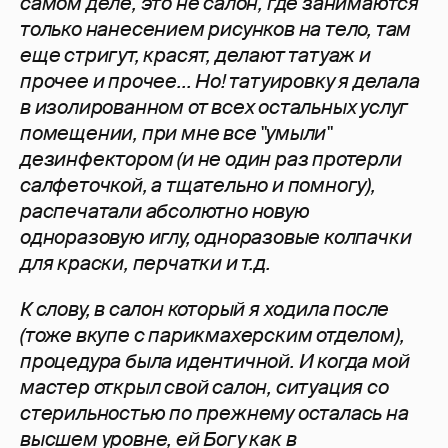
самом деле, это не салон, где занимаются
только нанесением рисунков на тело, там
еще стригут, красят, делают татуаж и
прочее и прочее... Но! татуировку я делала
в изолированном от всех остальных услуг
помещении, при мне все "умыли"
дезинфектором (и не один раз протерли
салфеточкой, а тщательно и помногу),
распечатали абсолютно новую
одноразовую иглу, одноразовые колпачки
для краски, перчатки и т.д.
К слову, в салон который я ходила после
(тоже вкупе с парикмахерским отделом),
процедура была идентичной. И когда мой
мастер открыл свой салон, ситуация со
стерильностью по прежнему осталась на
высшем уровне, ей Богу как в