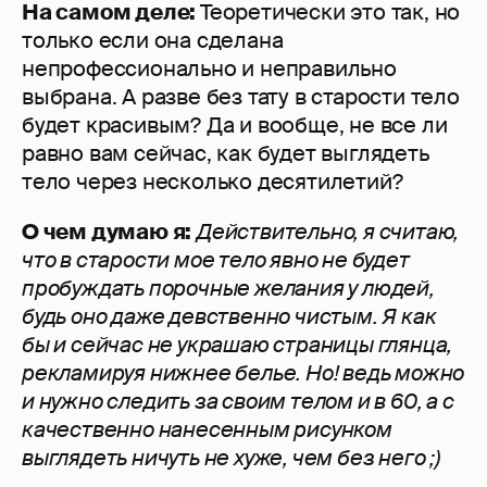
На самом деле:
Теоретически это так, но
только если она сделана
непрофессионально и неправильно
выбрана. А разве без тату в старости тело
будет красивым? Да и вообще, не все ли
равно вам сейчас, как будет выглядеть
тело через несколько десятилетий?
О чем думаю я:
Д
ействительно, я считаю,
что в старости мое тело явно не будет
пробуждать порочные желания у людей,
будь оно даже девственно чистым. Я как
бы и сейчас не украшаю страницы глянца,
рекламируя нижнее белье. Но! ведь можно
и нужно следить за своим телом и в 60, а с
качественно нанесенным рисунком
выглядеть ничуть не хуже, чем без него ;)