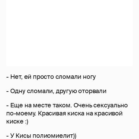
- Одну сломали, другую оторвали
- Еще на месте таком. Очень сексуально
по-моему. Красивая киска на красивой
киске :)
- У Кисы полиомиелит))
- ... осталось сверху плюнуть... !!!
- аха)))такой весь рахитно-вывернутый))
- две асоциации: анорексия и
выдавленный тюбик зубной пасты..
- и как это люди потом на себе носят?