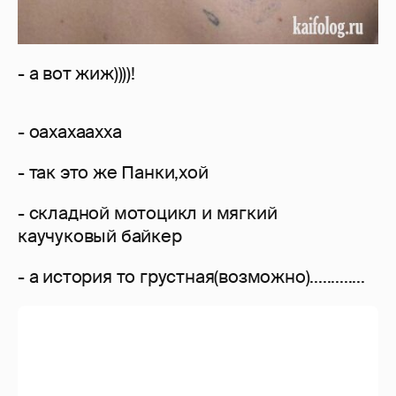
- мотоцик чотко прорисован, даже видно
турбонагнетатель!
- вариация на клип буллет фо вмай
валентайн- олл зоус фингс
- тени на баке не плохо смотрятся
- пошли домой,милый,хватит бухать!
она ещё по ходу балет танцует... эк как её
скукожило
- справа от мопэда иисус, вокруг него 8