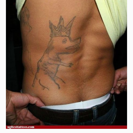
ааааааааааааааааааа
- Потрясающе!=)))))))
- годзилла покорает вас, неугодные!!
когда проспится...
- Король Бульбазавр
Мне плохо! Я в запой!