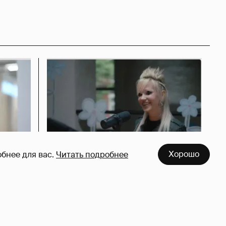
Хорошо
бнее для вас.
Читать подробнее
азался
Певица Глюкоза рассказала о
съёмках для эротического
журнала
3