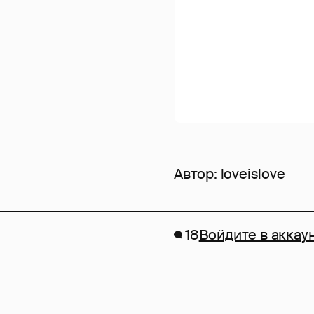
Автор:
loveislove
18
Войдите в аккау