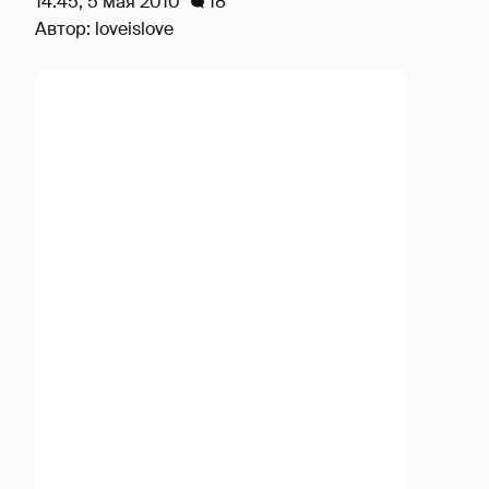
14:45, 5 мая 2010
18
Автор:
loveislove