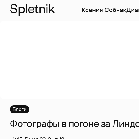
Ксения Собчак
Диа
Блоги
Фотографы в погоне за Линд