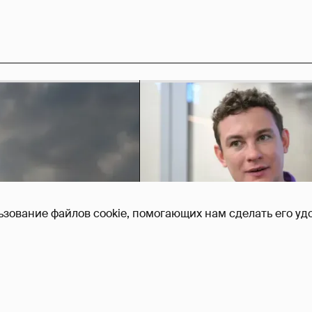
ьзование файлов cookie, помогающих нам сделать его удо
Никита Кологривый выск
насчёт ИИ
1