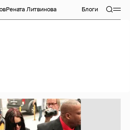
ов
Рената Литвинова
Блоги