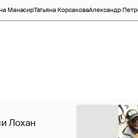
на Манасир
Татьяна Корсакова
Александр Петр
си Лохан