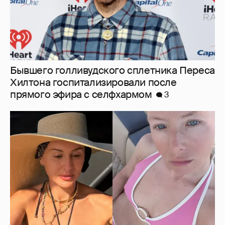
От Волги до Мальдив: где и как отдыхают
Тина Канделаки, девушка террориста и
экстремиста Павла Дурова* и жена Басты
13