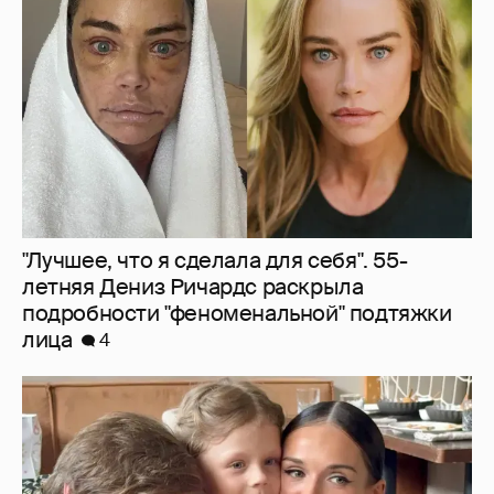
летняя Дениз Ричардс раскрыла
подробности "феноменальной" подтяжки
лица
4
Павел Табаков и Софья Синицына вместе
отметили шестилетие дочери
2