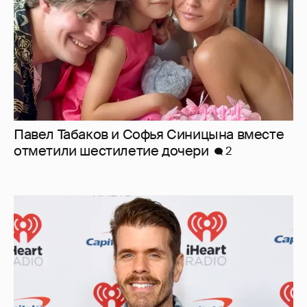
Бывшего голливудского сплетника Переса
Хилтона госпитализировали после
прямого эфира с селфхармом
3