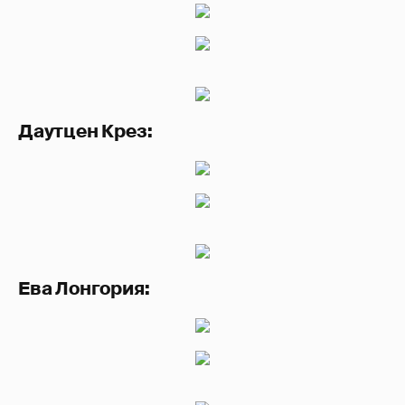
Даутцен Крез:
Ева Лонгория: