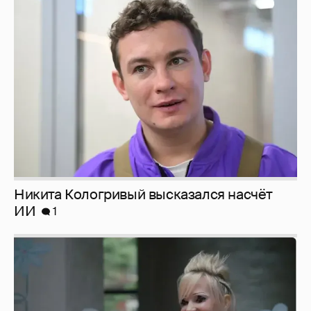
Никита Кологривый высказался насчёт
ИИ
1
Певица Глюкоза рассказала о съёмках для
эротического журнала
3