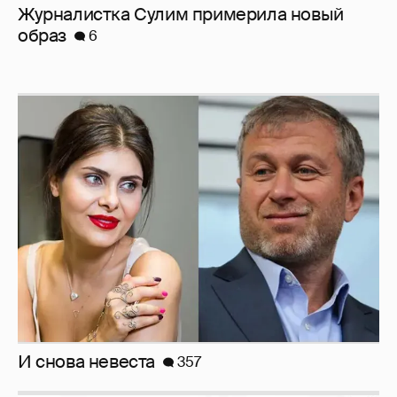
И снова невеста
357