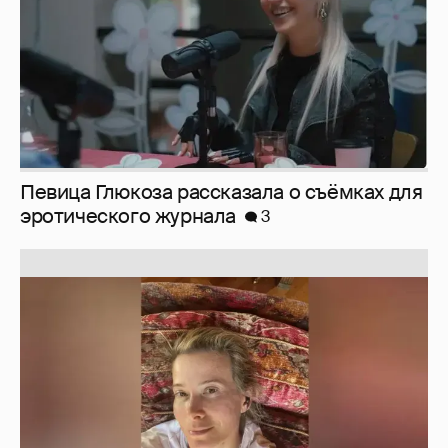
Юлия Высоцкая выложила селфи без
макияжа
2