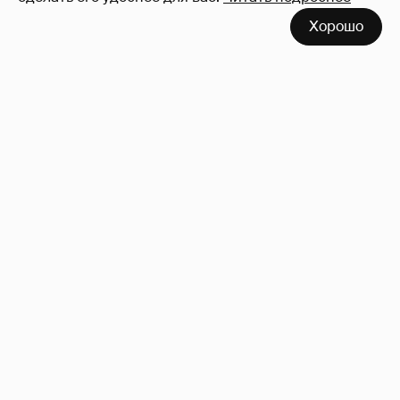
Хорошо
Softporn
89